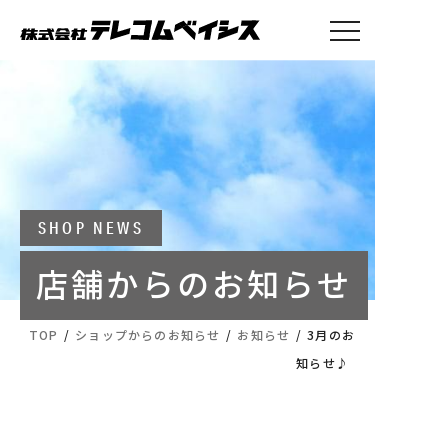
トップ
事業案内
会社概要
採用情報
お知らせ
SHOP NEWS
店舗からのお知らせ
テレコムベイシス本社・求人
へのお問い合わせ
TOP
/
ショップからのお知らせ
/
お知らせ
/
3月のお
025-770-2026
知らせ♪
営業時間：9:00～17:00（土日祝を除きます）