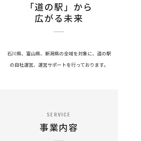
「道の駅」から
道の駅事業
広がる未来
・フリーペーパー道の駅
へのお問い合わせ
025-788-0387
営業時間：9:00～17:00（土日祝を除きます）
石川県、富山県、新潟県の全域を対象に、道の駅
の自社運営、運営サポートを行っております。
SERVICE
事業内容