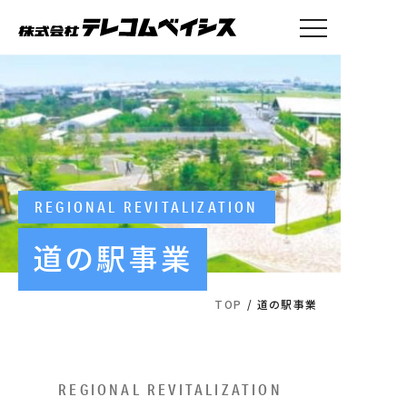
トップ
事業案内
会社概要
採用情報
お知らせ
REGIONAL REVITALIZATION
道の駅事業
テレコムベイシス本社・求人
へのお問い合わせ
TOP
/
道の駅事業
025-770-2026
営業時間：9:00～17:00（土日祝を除きます）
REGIONAL REVITALIZATION