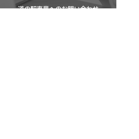
道の駅事業へのお問い合わせ
採用関連のお問合せ
025-788-0387
営業時間：9:00～17:00（土日祝を除きます）
会社概要
事業案内
お知らせ
採用情報
お問い合わせ
〒949-6681
新潟県南魚沼市余川2911