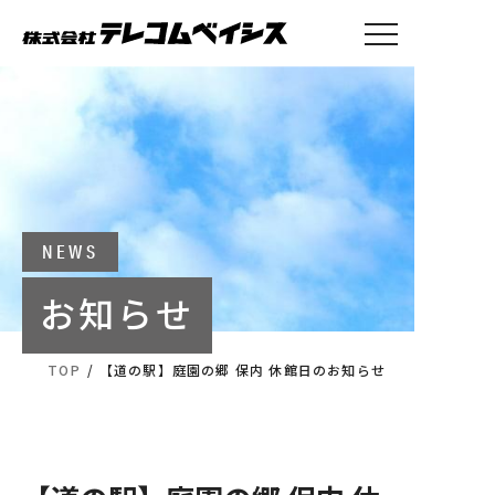
トップ
事業案内
会社概要
採用情報
お知らせ
NEWS
お知らせ
テレコムベイシス本社・求人
へのお問い合わせ
TOP
/
【道の駅】庭園の郷 保内 休館日のお知らせ
025-770-2026
営業時間：9:00～17:00（土日祝を除きます）