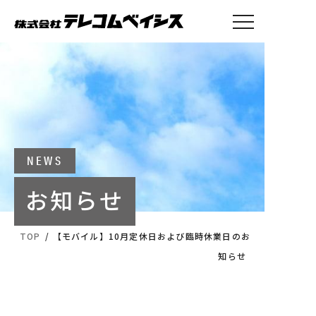
トップ
事業案内
会社概要
採用情報
お知らせ
NEWS
お知らせ
テレコムベイシス本社・求人
へのお問い合わせ
TOP
/
【モバイル】10月定休日および臨時休業日のお
025-770-2026
知らせ
営業時間：9:00～17:00（土日祝を除きます）